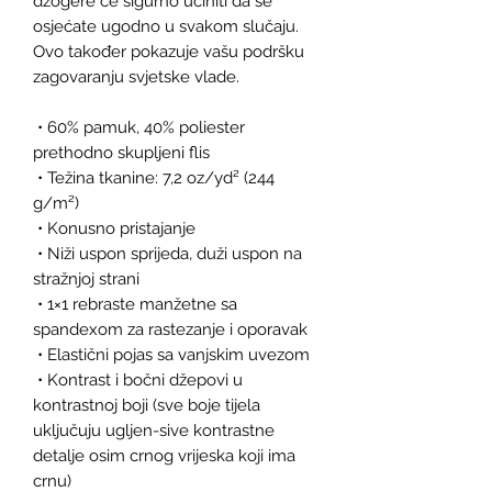
džogere će sigurno učiniti da se 
osjećate ugodno u svakom slučaju. 
Ovo također pokazuje vašu podršku 
zagovaranju svjetske vlade.
 • 60% pamuk, 40% poliester 
prethodno skupljeni flis
 • Težina tkanine: 7,2 oz/yd² (244 
g/m²)
 • Konusno pristajanje
 • Niži uspon sprijeda, duži uspon na 
stražnjoj strani
 • 1×1 rebraste manžetne sa 
spandexom za rastezanje i oporavak
 • Elastični pojas sa vanjskim uvezom
 • Kontrast i bočni džepovi u 
kontrastnoj boji (sve boje tijela 
uključuju ugljen-sive kontrastne 
detalje osim crnog vrijeska koji ima 
crnu)