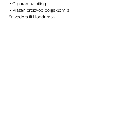
 • Otporan na piling
 • Prazan proizvod porijeklom iz 
Salvadora ili Hondurasa
 Ovaj proizvod je napravljen 
specijalno za Vas čim naručite, zbog 
čega nam treba malo više vremena 
da Vam ga isporučimo. Izrada 
proizvoda na zahtjev umjesto u 
rasutom stanju pomaže u smanjenju 
prekomjerne proizvodnje, stoga vam 
hvala na promišljenim odlukama o 
kupovini!
Do Not Sell My Personal Information
Zagovaranje svjetske vlade