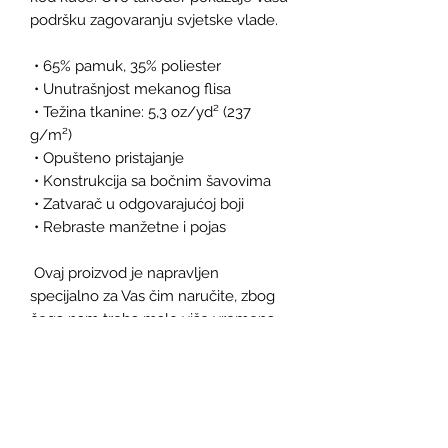
podršku zagovaranju svjetske vlade.
 • 65% pamuk, 35% poliester
 • Unutrašnjost mekanog flisa
 • Težina tkanine: 5,3 oz/yd² (237 
g/m²)
 • Opušteno pristajanje
 • Konstrukcija sa bočnim šavovima
 • Zatvarač u odgovarajućoj boji
 • Rebraste manžetne i pojas
 Ovaj proizvod je napravljen 
specijalno za Vas čim naručite, zbog 
čega nam treba malo više vremena 
da Vam ga isporučimo. Izrada 
proizvoda na zahtjev umjesto u 
rasutom stanju pomaže u smanjenju 
prekomjerne proizvodnje, stoga vam 
hvala na promišljenim odlukama o 