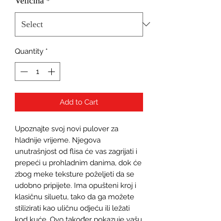
Veličina
*
Quantity
*
Add to Cart
Upoznajte svoj novi pulover za 
hladnije vrijeme. Njegova 
unutrašnjost od flisa će vas zagrijati i 
prepeći u prohladnim danima, dok će 
zbog meke teksture poželjeti da se 
udobno pripijete. Ima opušteni kroj i 
klasičnu siluetu, tako da ga možete 
stilizirati kao uličnu odjeću ili ležati 
kod kuće. Ovo također pokazuje vašu 