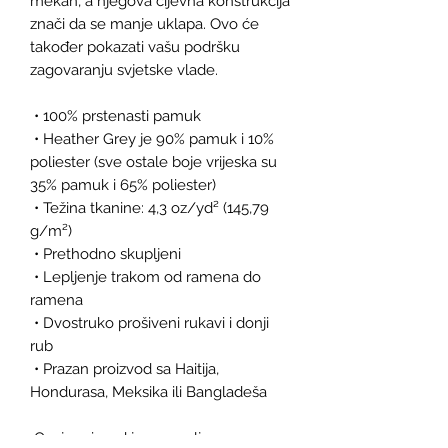
mekan, a njegova cijevna konstrukcija 
znači da se manje uklapa. Ovo će 
također pokazati vašu podršku 
zagovaranju svjetske vlade.
 • 100% prstenasti pamuk
 • Heather Grey je 90% pamuk i 10% 
poliester (sve ostale boje vrijeska su 
35% pamuk i 65% poliester)
 • Težina tkanine: 4,3 oz/yd² (145,79 
g/m²)
 • Prethodno skupljeni
 • Lepljenje trakom od ramena do 
ramena
 • Dvostruko prošiveni rukavi i donji 
rub
 • Prazan proizvod sa Haitija, 
Hondurasa, Meksika ili Bangladeša
 Ovaj proizvod je napravljen 