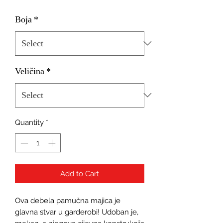
Boja
*
Veličina
*
Quantity
*
Add to Cart
Ova debela pamučna majica je 
glavna stvar u garderobi! Udoban je, 