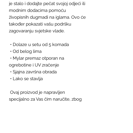
je stalo i dodajte pečat svojoj odjeći ili 
modnim dodacima pomoću 
živopisnih dugmadi na iglama. Ovo će 
također pokazati vašu podršku 
zagovaranju svjetske vlade.
 • Dolaze u setu od 5 komada
 • Od belog lima
 • Mylar premaz otporan na 
ogrebotine i UV zračenje
 • Sjajna završna obrada
 • Lako se stavlja
 Ovaj proizvod je napravljen 
specijalno za Vas čim naručite, zbog 
čega nam treba malo više vremena 
da Vam ga isporučimo. Izrada 
proizvoda na zahtjev umjesto u 
rasutom stanju pomaže u smanjenju 