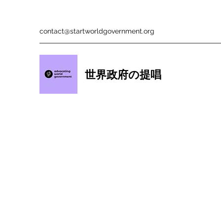
contact@startworldgovernment.org
世界政府の提唱