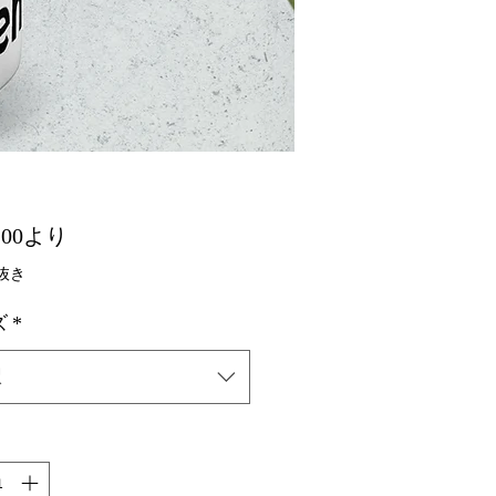
セール価格
.00
より
抜き
ズ
*
択