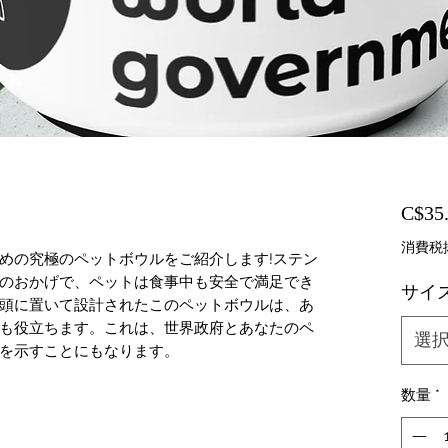
C$35
消費税
めの究極のペットボウルをご紹介します!ステン
のおかげで、ペットは食事中も安全で満足でき
サイ
頭に置いて設計されたこのペットボウルは、あ
も役立ちます。これは、世界政府とあなたのペ
選
を示すことにもなります。
数量
*