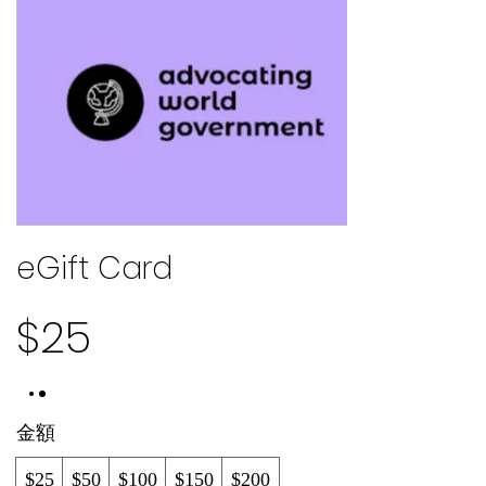
eGift Card
$25
金額
$25
$50
$100
$150
$200