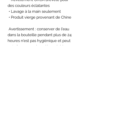
des couleurs éclatantes
 • Lavage à la main seulement
 • Produit vierge provenant de Chine
 Avertissement : conserver de l'eau 
dans la bouteille pendant plus de 24 
heures n'est pas hygiénique et peut 
entraîner une odeur désagréable.
 Ce produit est fabriqué spécialement 
pour vous dès que vous passez 
commande, c'est pourquoi il nous 
faut un peu plus de temps pour vous 
le livrer. Fabriquer des produits à la 
demande plutôt qu'en vrac contribue 
à réduire la surproduction, alors merci 
de prendre des décisions d'achat 
réfléchies !