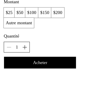
Montant
$25
$50
$100
$150
$200
Autre montant
Quantité
Acheter
Do Not Sell My Personal Information
Plaidoyer pour un
gouvernement mondial