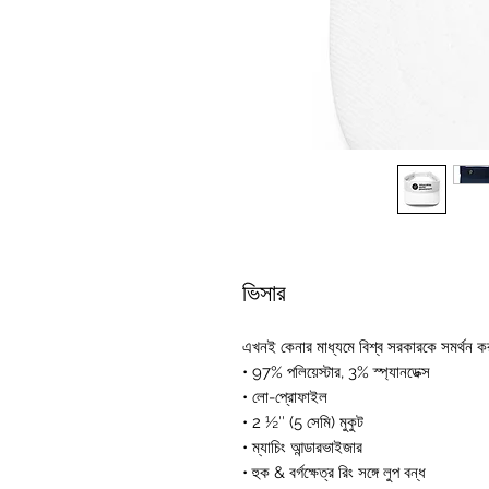
ভিসার
এখনই কেনার মাধ্যমে বিশ্ব সরকারকে সমর্থন ক
• 97% পলিয়েস্টার, 3% স্প্যানডেক্স
• লো-প্রোফাইল
• 2 ½″ (5 সেমি) মুকুট
• ম্যাচিং আন্ডারভাইজার
• হুক & বর্গক্ষেত্র রিং সঙ্গে লুপ বন্ধ