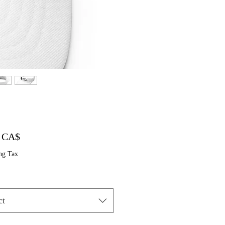
Price
০ CA$
ng Tax
ct