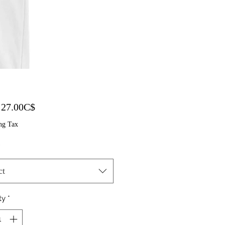
Sale Price
m
27.00C$
ng Tax
*
ct
ty
*