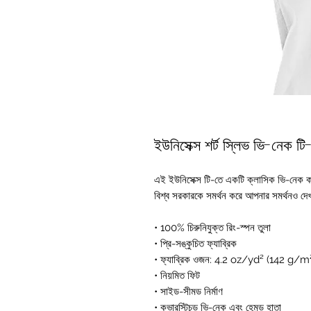
ইউনিসেক্স শর্ট স্লিভ ভি-নেক টি-শ
এই ইউনিসেক্স টি-তে একটি ক্লাসিক ভি-নেক কা
বিশ্ব সরকারকে সমর্থন করে আপনার সমর্থনও দে
• 100% চিরুনিযুক্ত রিং-স্পন তুলা
• প্রি-সঙ্কুচিত ফ্যাব্রিক
• ফ্যাব্রিক ওজন: 4.2 oz/yd² (142 g/m
• নিয়মিত ফিট
• সাইড-সীমড নির্মাণ
• কভারস্টিচড ভি-নেক এবং হেমড হাতা