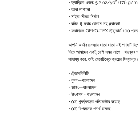
• ফ্যাব্রিক ওজন: 5.2 oz/yd² (176 g/m
• আধা লাগানো
• সাইড-সীমড নির্মাণ
• রঙ্গিন-টু-ম্যাচ বোতাম সহ প্ল্যাকেট
• ফ্যাব্রিক OEKO-TEX স্ট্যান্ডার্ড 100 প্রত্
আপনি অর্ডার দেওয়ার সাথে সাথে এই পণ্যটি বি
দিতে আমাদের একটু বেশি সময় লাগে। বাল্কের পর
সাহায্য করে, তাই ভেবেচিন্তে ক্রয়ের সিদ্ধান্
• ট্রেসেবিলিটি:
- বুনন—বাংলাদেশ
- ডাইং—বাংলাদেশ
- উৎপাদন - বাংলাদেশ
• 0% পুনর্ব্যবহৃত পলিয়েস্টার রয়েছে
• 0% বিপজ্জনক পদার্থ রয়েছে