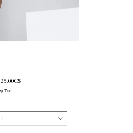
Sale Price
m
25.00C$
ng Tax
ct