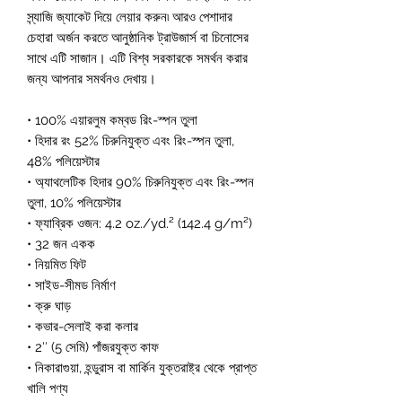
স্ন্যাজি জ্যাকেট দিয়ে লেয়ার করুন৷ আরও পেশাদার 
চেহারা অর্জন করতে আনুষ্ঠানিক ট্রাউজার্স বা চিনোসের 
সাথে এটি সাজান। এটি বিশ্ব সরকারকে সমর্থন করার 
জন্য আপনার সমর্থনও দেখায়।
• 100% এয়ারলুম কম্বড রিং-স্পন তুলা
• হিদার রং 52% চিরুনিযুক্ত এবং রিং-স্পন তুলা, 
48% পলিয়েস্টার
• অ্যাথলেটিক হিদার 90% চিরুনিযুক্ত এবং রিং-স্পন 
তুলা, 10% পলিয়েস্টার
• ফ্যাব্রিক ওজন: 4.2 oz./yd.² (142.4 g/m²)
• 32 জন একক
• নিয়মিত ফিট
• সাইড-সীমড নির্মাণ
• ক্রু ঘাড়
• কভার-সেলাই করা কলার
• 2″ (5 সেমি) পাঁজরযুক্ত কাফ
• নিকারাগুয়া, হন্ডুরাস বা মার্কিন যুক্তরাষ্ট্র থেকে প্রাপ্ত 
খালি পণ্য