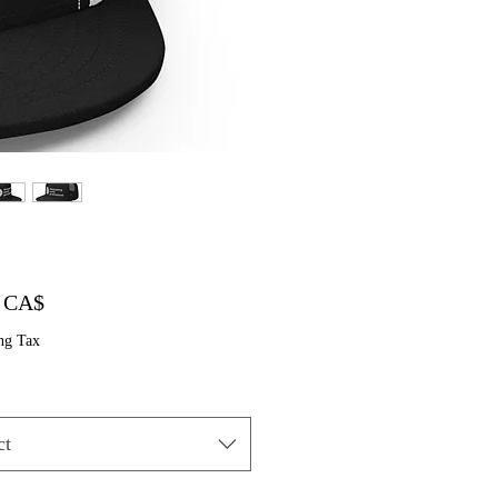
Price
০ CA$
ng Tax
ct