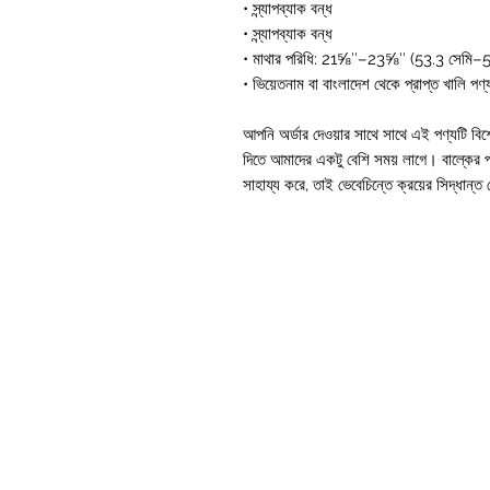
• স্ন্যাপব্যাক বন্ধ
• স্ন্যাপব্যাক বন্ধ
• মাথার পরিধি: 21⅝″–23⅝″ (53.3 সেমি–5
• ভিয়েতনাম বা বাংলাদেশ থেকে প্রাপ্ত খালি পণ্
আপনি অর্ডার দেওয়ার সাথে সাথে এই পণ্যটি বি
দিতে আমাদের একটু বেশি সময় লাগে। বাল্কের পর
সাহায্য করে, তাই ভেবেচিন্তে ক্রয়ের সিদ্ধান্