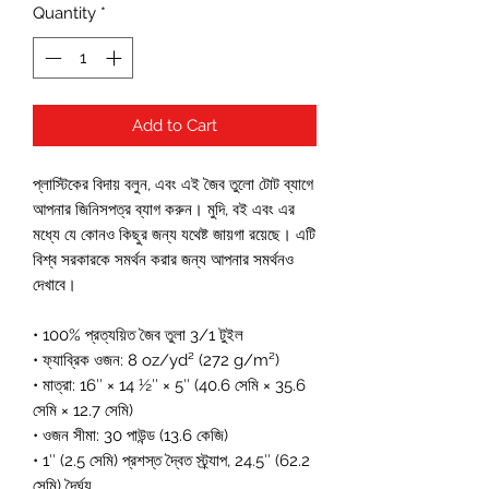
Quantity
*
Add to Cart
প্লাস্টিকের বিদায় বলুন, এবং এই জৈব তুলো টোট ব্যাগে 
আপনার জিনিসপত্র ব্যাগ করুন। মুদি, বই এবং এর 
মধ্যে যে কোনও কিছুর জন্য যথেষ্ট জায়গা রয়েছে। এটি 
বিশ্ব সরকারকে সমর্থন করার জন্য আপনার সমর্থনও 
দেখাবে।
• 100% প্রত্যয়িত জৈব তুলা 3/1 টুইল
• ফ্যাব্রিক ওজন: 8 oz/yd² (272 g/m²)
• মাত্রা: 16″ × 14 ½″ × 5″ (40.6 সেমি × 35.6 
সেমি × 12.7 সেমি)
• ওজন সীমা: 30 পাউন্ড (13.6 কেজি)
• 1″ (2.5 সেমি) প্রশস্ত দ্বৈত স্ট্র্যাপ, 24.5″ (62.2 
সেমি) দৈর্ঘ্য