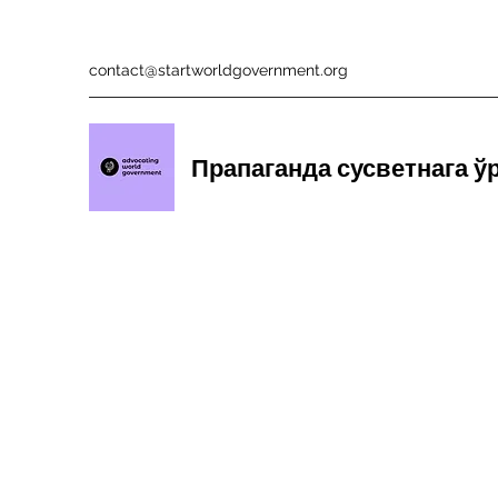
contact@startworldgovernment.org
Прапаганда сусветнага ў