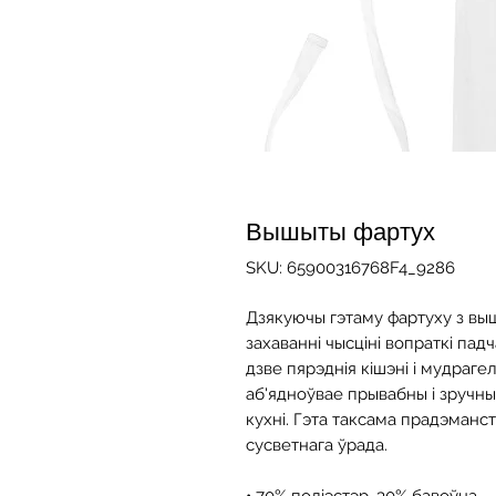
Вышыты фартух
SKU: 65900316768F4_9286
Дзякуючы гэтаму фартуху з выш
захаванні чысціні вопраткі падча
дзве пярэднія кішэні і мудрагел
аб'ядноўвае прывабны і зручны 
кухні. Гэта таксама прадэманс
сусветнага ўрада.
• 70% поліэстэр, 30% бавоўна