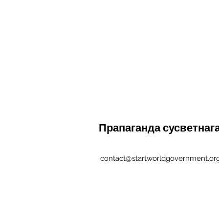
Прапаганда сусветнаг
contact@startworldgovernment.or