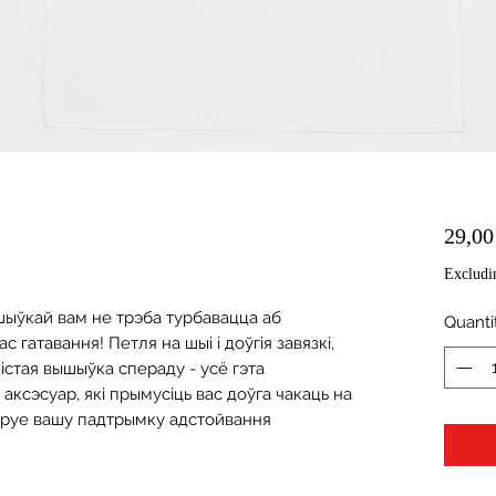
29,0
Excludi
ыўкай вам не трэба турбавацца аб 
Quanti
с гатавання! Петля на шыі і доўгія завязкі, 
істая вышыўка спераду - усё гэта 
аксэсуар, які прымусіць вас доўга чакаць на 
труе вашу падтрымку адстойвання 