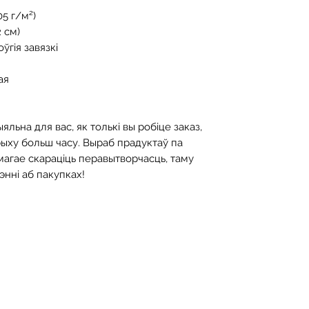
05 г/м²)
2 см)
ўгія завязкі
ая
льна для вас, як толькі вы робіце заказ, 
ыху больш часу. Выраб прадуктаў па 
магае скараціць перавытворчасць, таму 
нні аб пакупках!