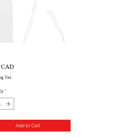
Price
0 CAD
ng Tax
ty
*
Add to Cart