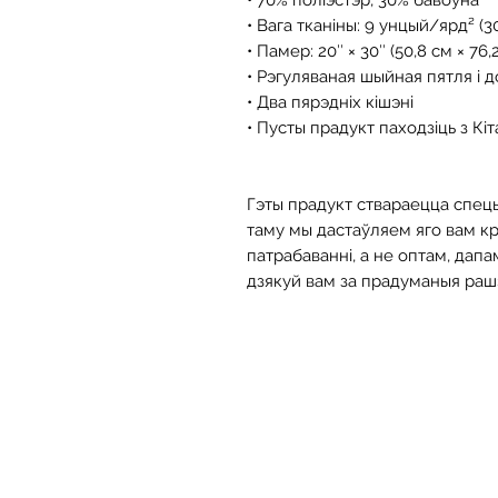
• Вага тканіны: 9 унцый/ярд² (3
• Памер: 20″ × 30″ (50,8 см × 76,
• Рэгуляваная шыйная пятля і до
• Два пярэдніх кішэні
• Пусты прадукт паходзіць з Кіт
Гэты прадукт ствараецца спецыя
таму мы дастаўляем яго вам кр
патрабаванні, а не оптам, дапа
дзякуй вам за прадуманыя рашэ