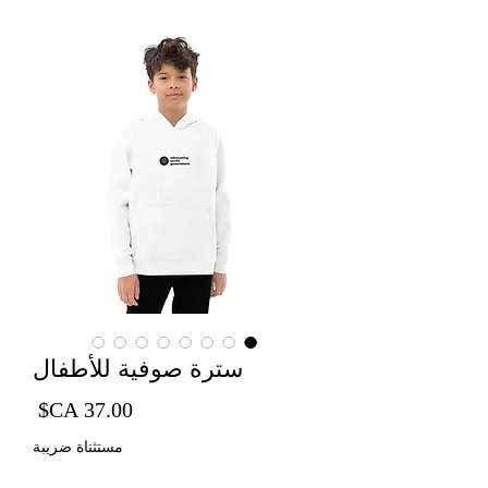
سترة صوفية للأطفال
السع
مستثناة ضريبة