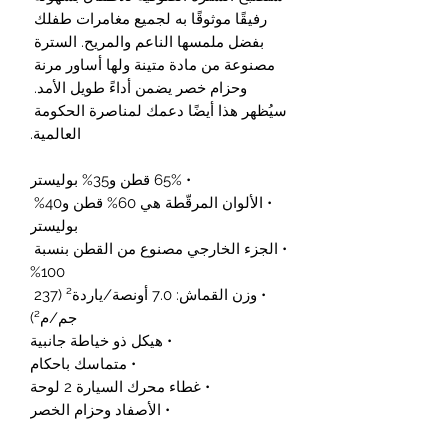
رفيقًا موثوقًا به لجميع مغامرات طفلك 
بفضل ملمسها الناعم والمريح. السترة 
مصنوعة من مادة متينة ولها أساور مرنة 
وحزام خصر يضمن أداءً طويل الأمد. 
سيُظهر هذا أيضًا دعمك لمناصرة الحكومة 
العالمية.
• 65% قطن و35% بوليستر
• الألوان المرقّطة هي 60% قطن و40% 
بوليستر
• الجزء الخارجي مصنوع من القطن بنسبة 
100%
• وزن القماش: 7.0 أونصة/ياردة² (237 
جم/م²)
• هيكل ذو خياطة جانبية
• متماسك باحكام
• غطاء محرك السيارة 2 لوحة
• الأصفاد وحزام الخصر