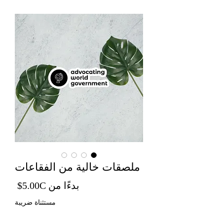
ملصقات خالية من الفقاعات
سعر ا
بدءًا من
5.00C$
مستثناة ضريبة